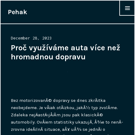
Pehak
WIDGET
Posted
December 28, 2023
on
Proč využíváme auta více než
hromadnou dopravu
Bez motorizovanÃ© dopravy se dnes zkrÃ¡tka
neobejdeme. Je vÅ¡ak otÃ¡zkou, jakÃ½ typ zvolÃ­me.
Zdaleka nejÄastÄ›jÅ¡Ã­m jsou pak klasickÃ©
automobily. OvÅ¡em statistiky ukazujÃ­, Å¾e to nenÃ­
zrovna ideÃ¡lnÃ­ situace, aÅ¥ uÅ¾ se jednÃ¡ o