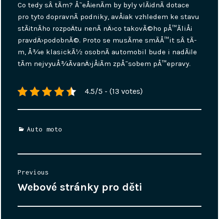
Co tedy sÂ tÃ­m? Å˜eÅ¡enÃ­m by byly vlÃ¡dnÃ­ dotace
pro tyto dopravnÃ­ podniky, avÅ¡ak vzhledem ke stavu
stÃ¡tnÃ­ho rozpoÄtu nenÃ­ nÄ›co takovÃ©ho pÅ™Ã­liÅ¡
pravdÄ›podobnÃ©. Proto se musÃ­me smÃ­Å™it sÂ tÃ­
m, Å¾e klasickÃ½ osobnÃ­ automobil bude i nadÃ¡le
tÃ­m nejvyuÅ¾Ã­vanÄ›jÅ¡Ã­m zpÅ¯sobem pÅ™epravy.
4.5/5 - (13 votes)
Categories
Auto moto
Post
Previous
navigation
Webové stránky pro děti
Previous
post: