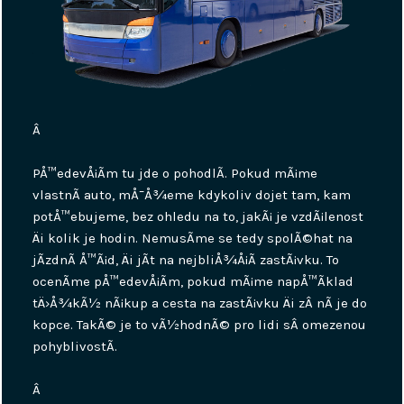
Â
PÅ™edevÅ¡Ã­m tu jde o pohodlÃ­. Pokud mÃ¡me
vlastnÃ­ auto, mÅ¯Å¾eme kdykoliv dojet tam, kam
potÅ™ebujeme, bez ohledu na to, jakÃ¡ je vzdÃ¡lenost
Äi kolik je hodin. NemusÃ­me se tedy spolÃ©hat na
jÃ­zdnÃ­ Å™Ã¡d, Äi jÃ­t na nejbliÅ¾Å¡Ã­ zastÃ¡vku. To
ocenÃ­me pÅ™edevÅ¡Ã­m, pokud mÃ¡me napÅ™Ã­klad
tÄ›Å¾kÃ½ nÃ¡kup a cesta na zastÃ¡vku Äi zÂ nÃ­ je do
kopce. TakÃ© je to vÃ½hodnÃ© pro lidi sÂ omezenou
pohyblivostÃ­.
Â