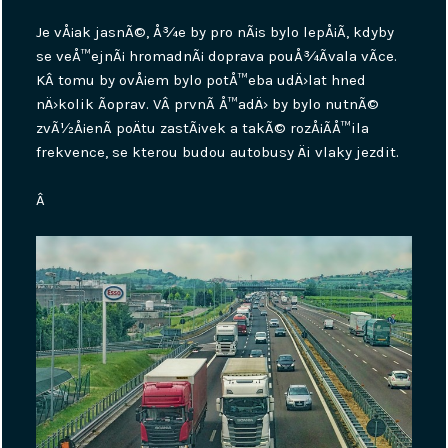
Je vÅ¡ak jasnÃ©, Å¾e by pro nÃ¡s bylo lepÅ¡Ã­, kdyby
se veÅ™ejnÃ¡ hromadnÃ¡ doprava pouÅ¾Ã­vala vÃ­ce.
KÂ tomu by ovÅ¡em bylo potÅ™eba udÄ›lat hned
nÄ›kolik Ãºprav. VÂ prvnÃ­ Å™adÄ› by bylo nutnÃ©
zvÃ½Å¡enÃ­ poÄtu zastÃ¡vek a takÃ© rozÅ¡Ã­Å™ila
frekvence, se kterou budou autobusy Äi vlaky jezdit.
Â