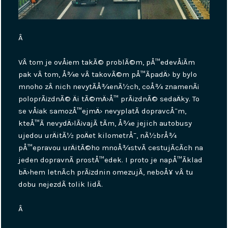
Â
VÂ tom je ovÅ¡em takÃ© problÃ©m, pÅ™edevÅ¡Ã­m
pak vÂ tom, Å¾e vÂ takovÃ©m pÅ™Ã­padÄ› by bylo
mnoho zÂ nich nevytÃ­Å¾enÃ½ch, coÅ¾ znamenÃ¡
poloprÃ¡zdnÃ© Äi tÃ©mÄ›Å™ prÃ¡zdnÃ© sedaÄky. To
se vÅ¡ak samozÅ™ejmÄ› nevyplatÃ­ dopravcÅ¯m,
kteÅ™Ã­ nevydÄ›lÃ¡vajÃ­ tÃ­m, Å¾e jejich autobusy
ujedou urÄitÃ½ poÄet kilometrÅ¯, nÃ½brÅ¾
pÅ™epravou urÄitÃ©ho mnoÅ¾stvÃ­ cestujÃ­cÃ­ch na
jeden dopravnÃ­ prostÅ™edek. I proto je napÅ™Ã­klad
bÄ›hem letnÃ­ch prÃ¡zdnin omezujÃ­, neboÅ¥ vÂ tu
dobu nejezdÃ­ tolik lidÃ­.
Â