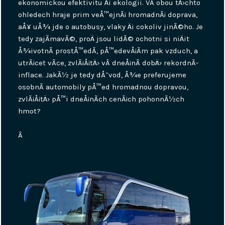
ekonomickou efektivitu Äi ekologii. VÂ obou tÄ›chto
ohledech hraje prim veÅ™ejnÃ¡ hromadnÃ¡ doprava,
aÅ¥ uÅ¾ jde o autobusy, vlaky Äi cokoliv jinÃ©ho. Je
tedy zajÃ­mavÃ©, proÄ jsou lidÃ© ochotni si niÄit
Å¾ivotnÃ­ prostÅ™edÃ­, pÅ™edevÅ¡Ã­m pak vzduch, a
utrÃ¡cet vÃ­ce, zvlÃ¡Å¡tÄ› vÂ dneÅ¡nÃ­ dobÄ› rekordnÃ­
inflace. JakÃ½ je tedy dÅ¯vod, Å¾e preferujeme
osobnÃ­ automobily pÅ™ed hromadnou dopravou,
zvlÃ¡Å¡tÄ› pÅ™i dneÅ¡nÃ­ch cenÃ¡ch pohonnÃ½ch
hmot?
Â