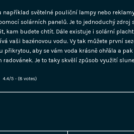
ou například světelné pouliční lampy nebo reklam
pomocí solárních panelů. Je to jednoduchý zdroj s
, kam budete chtít. Dále existuje i solární plach
ívá vaši bazénovou vodu. Vy tak můžete první se
u přikrytou, aby se vám voda krásně ohřála a pak 
 radovánek. Je to taky skvělí způsob využití slune
4.4/5 - (8 votes)