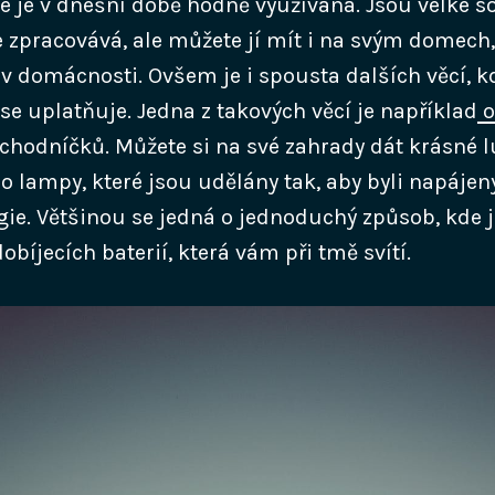
e je v dnešní době hodně využívána. Jsou velké so
e zpracovává, ale můžete jí mít i na svým domech
 domácnosti. Ovšem je i spousta dalších věcí, 
se uplatňuje.
Jedna z takových věcí je například
o
chodníčků. Můžete si na své zahrady dát krásné l
 lampy, které jsou udělány tak, aby byli napáje
gie. Většinou se jedná o jednoduchý způsob, kde j
bíjecích baterií, která vám při tmě svítí.