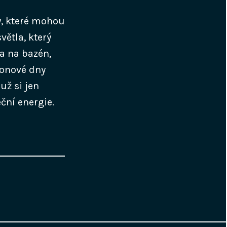
y, které mohou
větla, který
ta na bazén,
zonové dny
už si jen
ční energie.