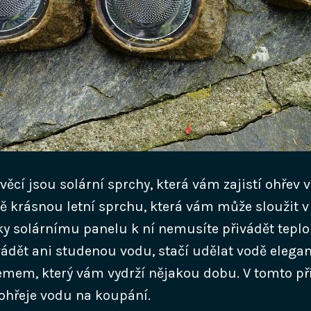
věcí jsou solární sprchy, která vám zajistí ohřev 
ě krásnou letní sprchu, která vám může sloužit v
íky solárnímu panelu k ní nemusíte přivádět tepl
ádět ani studenou vodu, stačí udělat vodě elega
emem, který vám vydrží nějakou dobu. V tomto p
 ohřeje vodu na koupání.