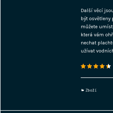
Další věcí js
být osvětleny 
můžete umístit
která vám ohř
nechat placht
užívat vodních
Categories
Zboží