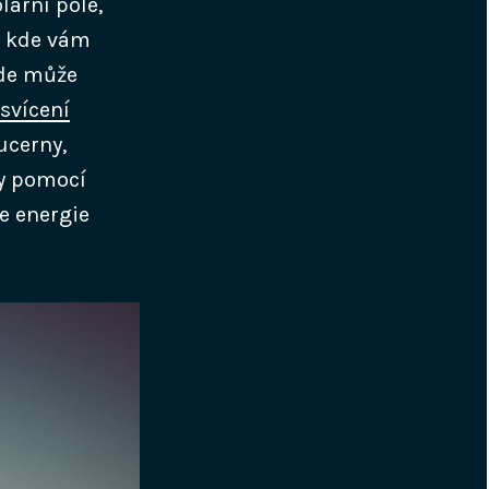
lární pole,
, kde vám
kde může
svícení
ucerny,
ny pomocí
e energie