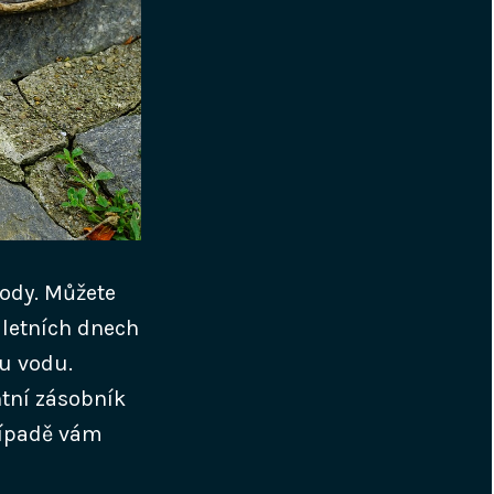
vody. Můžete
 letních dnech
ou vodu.
ntní zásobník
řípadě vám