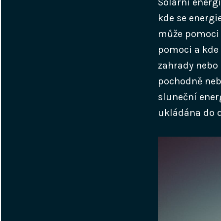
Solární energi
kde se energi
může pomoci v
pomoci a kde 
zahrady nebo 
pochodně nebo
sluneční ener
ukládána do do