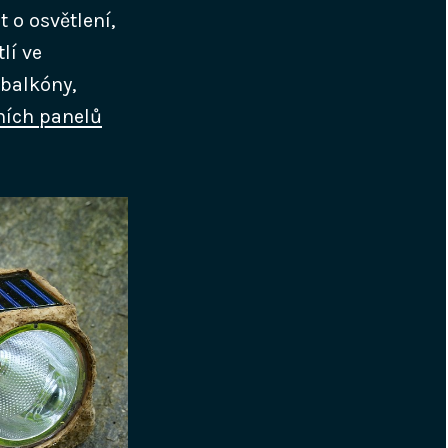
 o osvětlení,
lí ve
 balkóny,
ních panelů