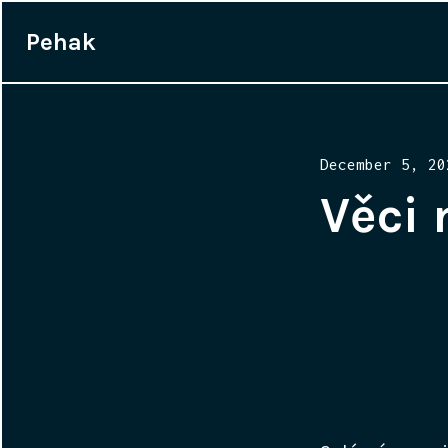
Pehak
Posted
December 5, 20
on
Věci 