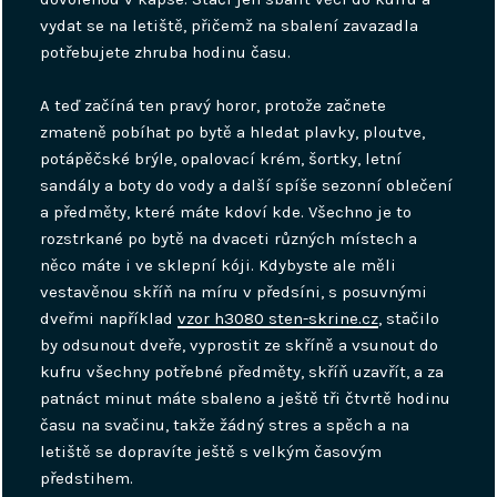
vydat se na letiště, přičemž na sbalení zavazadla
potřebujete zhruba hodinu času.
A teď začíná ten pravý horor, protože začnete
zmateně pobíhat po bytě a hledat plavky, ploutve,
potápěčské brýle, opalovací krém, šortky, letní
sandály a boty do vody a další spíše sezonní oblečení
a předměty, které máte kdoví kde. Všechno je to
rozstrkané po bytě na dvaceti různých místech a
něco máte i ve sklepní kóji. Kdybyste ale měli
vestavěnou skříň na míru v předsíni, s posuvnými
dveřmi například
vzor h3080 sten-skrine.cz
, stačilo
by odsunout dveře, vyprostit ze skříně a vsunout do
kufru všechny potřebné předměty, skříň uzavřít, a za
patnáct minut máte sbaleno a ještě tři čtvrtě hodinu
času na svačinu, takže žádný stres a spěch a na
letiště se dopravíte ještě s velkým časovým
předstihem.