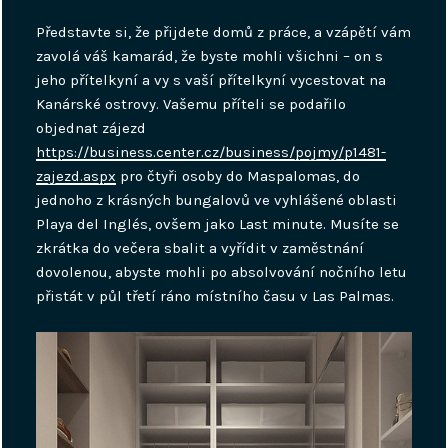
Představte si, že přijdete domů z práce, a vzápětí vám
zavolá váš kamarád, že byste mohli všichni – on s
jeho přítelkyní a vy s vaší přítelkyní vycestovat na
Kanárské ostrovy. Vašemu příteli se podařilo
objednat zájezd
https://business.center.cz/business/pojmy/p1481-
zajezd.aspx
pro čtyři osoby do Maspalomas, do
jednoho z krásných bungalovů ve vyhlášené oblasti
Playa del Inglés, ovšem jako Last minute. Musíte se
zkrátka do večera sbalit a vyřídit v zaměstnání
dovolenou, abyste mohli po absolvování nočního letu
přistát v půl třetí ráno místního času v Las Palmas.