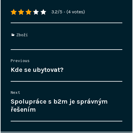
3.2/5 - (4 votes)
Categories
Zboží
Post
Previous
navigation
Kde se ubytovat?
Previous
post:
Next
Spolupráce s b2m je správným
Next
post:
řešením