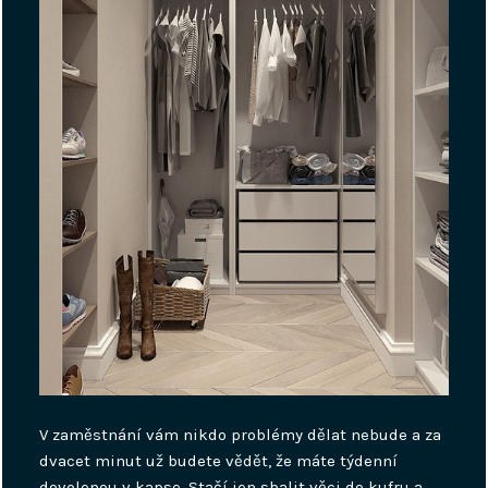
V zaměstnání vám nikdo problémy dělat nebude a za
dvacet minut už budete vědět, že máte týdenní
dovolenou v kapse. Stačí jen sbalit věci do kufru a