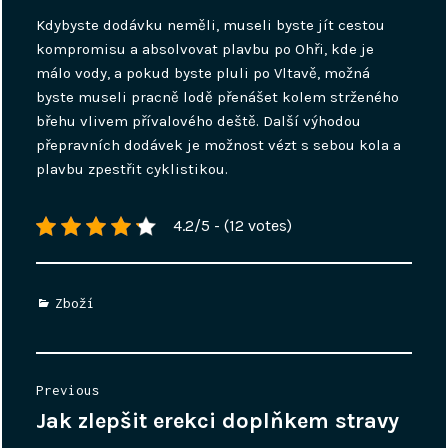
Kdybyste dodávku neměli, museli byste jít cestou
kompromisu a absolvovat plavbu po Ohři, kde je
málo vody, a pokud byste pluli po Vltavě, možná
byste museli pracně lodě přenášet kolem strženého
břehu vlivem přívalového deště. Další výhodou
přepravních dodávek je možnost vézt s sebou kola a
plavbu zpestřit cyklistikou.
4.2/5 - (12 votes)
Categories
Zboží
Post
Previous
navigation
Jak zlepšit erekci doplňkem stravy
Previous
post: