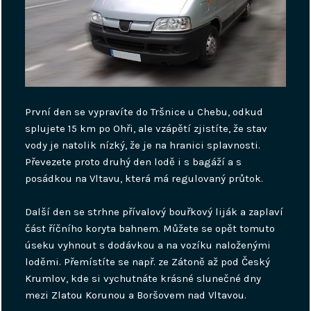
První den se vypravíte do Tršnice u Chebu, odkud
splujete 15 km po Ohři, ale vzápětí zjistíte, že stav
vody je natolik nízký, že je na hranici splavnosti.
Převezete proto druhý den lodě i s bagáží a s
posádkou na Vltavu, která má regulovaný průtok.
Další den se strhne přívalový bouřkový liják a zaplaví
část říčního koryta bahnem. Můžete se opět tomuto
úseku vyhnout s dodávkou a na vozíku naloženými
loděmi. Přemístíte se např. ze Zátoně až pod Český
Krumlov, kde si vychutnáte krásné slunečné dny
mezi Zlatou Korunou a Boršovem nad Vltavou.